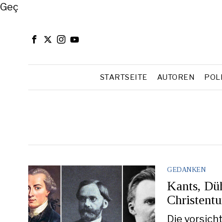
Close
Geç
STARTSEITE
AUTOREN
POL
GEDANKEN
Kants, Dü
Christent
Die vorsich