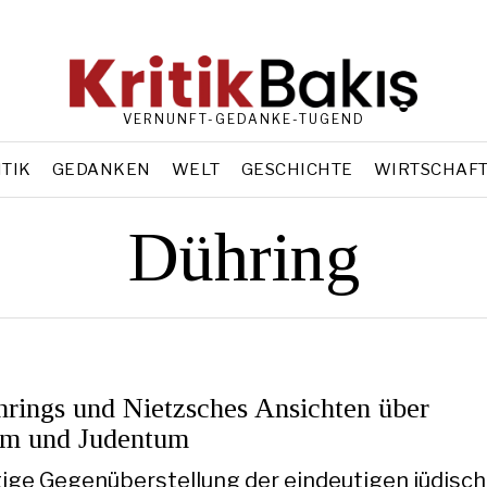
VERNUNFT-GEDANKE-TUGEND
ITIK
GEDANKEN
WELT
GESCHICHTE
WIRTSCHAF
Dühring
hrings und Nietzsches Ansichten über
um und Judentum
tige Gegenüberstellung der eindeutigen jüdisc