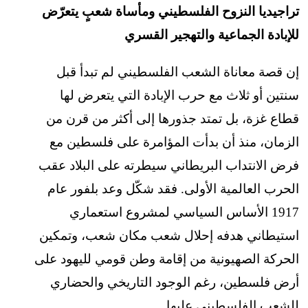
تراجيديا النزوح الفلسطيني ومأساة شعبٍ يتعرّض
للإبادة الجماعية والتهجير القسري
إن قصة معاناة الشعب الفلسطيني لم تبدأ قبل
سنتين أو ثلاث مع حرب الإبادة التي يتعرض لها
قطاع غزة، بل تمتد جذورها إلى أكثر من قرن من
الزمان، منذ أن بدأت المؤامرة على فلسطين مع
فرض الانتداب البريطاني سيطرته على البلاد عقب
الحرب العالمية الأولى. فقد شكّل وعد بلفور عام
1917 الأساس السياسي لمشروع استعماري
استيطاني هدفه إحلال شعب مكان شعب، وتمكين
الحركة الصهيونية من إقامة وطن قومي لليهود على
أرض فلسطين، رغم الوجود التاريخي والحضاري
للشعب الفلسطيني عليها.