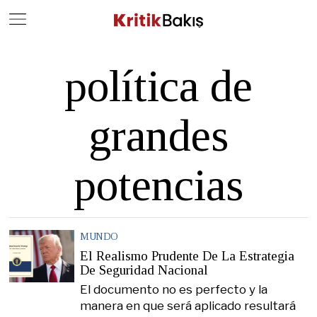
Close
Geç
política de
grandes
potencias
MUNDO
El Realismo Prudente De La Estrategia
De Seguridad Nacional
El documento no es perfecto y la
manera en que será aplicado resultará