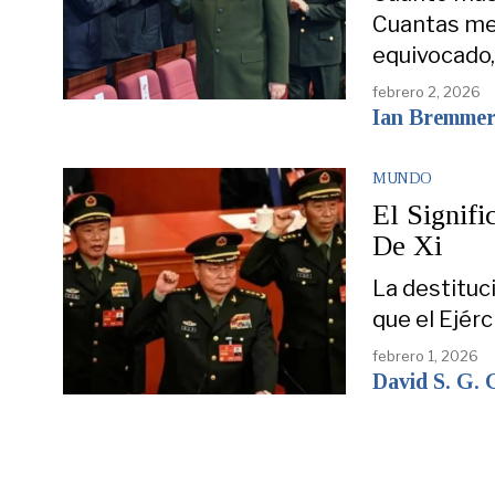
Cuantas me
equivocado
febrero 2, 2026
Ian Bremme
MUNDO
El Signifi
De Xi
La destituc
que el Ejér
febrero 1, 2026
David S. G.