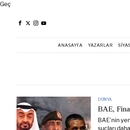
Close
Geç
ANASAYFA
YAZARLAR
SIYA
DÜNYA
BAE, Fina
BAE’nin yen
suçları dah