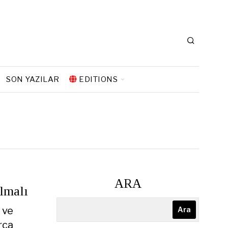
SON YAZILAR
EDITIONS
ARA
lmalı
 ve
Ara
rca