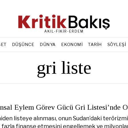
AKIL-FİKİR-ERDEM
SET
DÜŞÜNCE
DÜNYA
EKONOMI
TARIH
SÖYLEŞI
gri liste
nsal Eylem Görev Gücü Gri Listesi’nde O
iden listeye alınması, onun Sudan’daki terörizmi
a fazla finanse etmesini engellemek ve milyonla