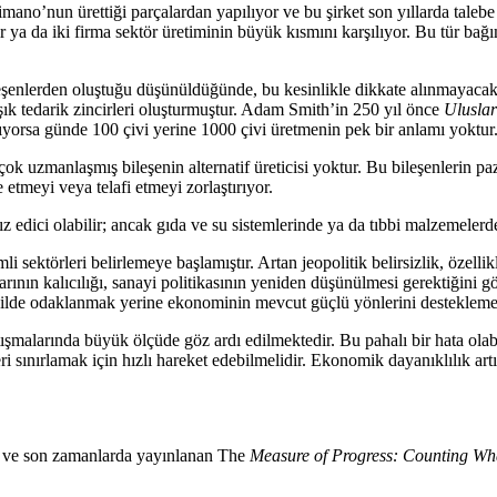
himano’nun ürettiği parçalardan yapılıyor ve bu şirket son yıllarda taleb
a da iki firma sektör üretiminin büyük kısmını karşılıyor. Bu tür bağımlıl
bileşenlerden oluştuğu düşünüldüğünde, bu kesinlikle dikkate alınmayac
şık tedarik zincirleri oluşturmuştur. Adam Smith’in 250 yıl önce
Uluslar
ıyorsa günde 100 çivi yerine 1000 çivi üretmenin pek bir anlamı yoktur
çok uzmanlaşmış bileşenin alternatif üreticisi yoktur. Bu bileşenlerin paz
 etmeyi veya telafi etmeyi zorlaştırıyor.
sız edici olabilir; ancak gıda ve su sistemlerinde ya da tıbbi malzemele
nemli sektörleri belirlemeye başlamıştır. Artan jeopolitik belirsizlik, öze
larının kalıcılığı, sanayi politikasının yeniden düşünülmesi gerektiğini gö
 şekilde odaklanmak yerine ekonominin mevcut güçlü yönlerini desteklem
tartışmalarında büyük ölçüde göz ardı edilmektedir. Bu pahalı bir hata o
eri sınırlamak için hızlı hareket edebilmelidir. Ekonomik dayanıklılık a
ü ve son zamanlarda yayınlanan The
Measure of Progress: Counting Wha