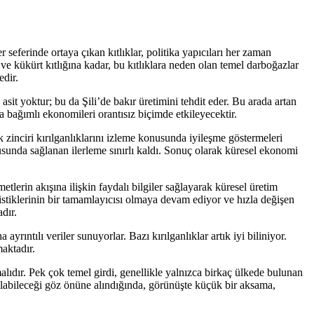
erinde ortaya çıkan kıtlıklar, politika yapıcıları her zaman
 kükürt kıtlığına kadar, bu kıtlıklara neden olan temel darboğazlar
edir.
sit yoktur; bu da Şili’de bakır üretimini tehdit eder. Bu arada artan
ta bağımlı ekonomileri orantısız biçimde etkileyecektir.
zinciri kırılganlıklarını izleme konusunda iyileşme göstermeleri
nusunda sağlanan ilerleme sınırlı kaldı. Sonuç olarak küresel ekonomi
lerin akışına ilişkin faydalı bilgiler sağlayarak küresel üretim
atistiklerinin bir tamamlayıcısı olmaya devam ediyor ve hızla değişen
dır.
 ayrıntılı veriler sunuyorlar. Bazı kırılganlıklar artık iyi biliniyor.
aktadır.
lıdır. Pek çok temel girdi, genellikle yalnızca birkaç ülkede bulunan
 olabileceği göz önüne alındığında, görünüşte küçük bir aksama,