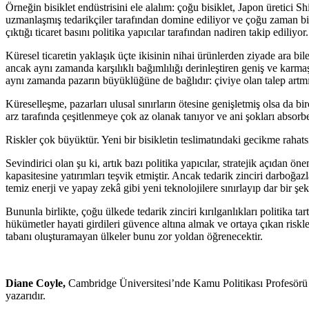
Örneğin bisiklet endüstrisini ele alalım: çoğu bisiklet, Japon üretici S
uzmanlaşmış tedarikçiler tarafından domine ediliyor ve çoğu zaman bir y
çıktığı ticaret basını politika yapıcılar tarafından nadiren takip ediliyor.
Küresel ticaretin yaklaşık üçte ikisinin nihai ürünlerden ziyade ara 
ancak aynı zamanda karşılıklı bağımlılığı derinleştiren geniş ve karma
aynı zamanda pazarın büyüklüğüne de bağlıdır: çiviye olan talep artm
Küreselleşme, pazarları ulusal sınırların ötesine genişletmiş olsa da bir
arz tarafında çeşitlenmeye çok az olanak tanıyor ve ani şokları absorbe
Riskler çok büyüktür. Yeni bir bisikletin teslimatındaki gecikme rahat
Sevindirici olan şu ki, artık bazı politika yapıcılar, stratejik açıdan ö
kapasitesine yatırımları teşvik etmiştir. Ancak tedarik zinciri darboğaz
temiz enerji ve yapay zekâ gibi yeni teknolojilere sınırlayıp dar bir
Bununla birlikte, çoğu ülkede tedarik zinciri kırılganlıkları politika 
hükümetler hayati girdileri güvence altına almak ve ortaya çıkan riskl
tabanı oluşturamayan ülkeler bunu zor yoldan öğrenecektir.
Diane Coyle,
Cambridge Üniversitesi’nde Kamu Politikası Profesör
yazarıdır.