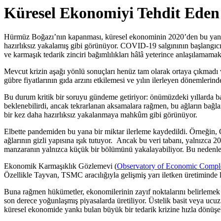
Küresel Ekonomiyi Tehdit Eden
Hürmüz Boğazı’nın kapanması, küresel ekonominin 2020’den bu yana ya
hazırlıksız yakalamış gibi görünüyor. COVID-19 salgınının başlangıcı
ve karmaşık tedarik zinciri bağımlılıkları hâlâ yeterince anlaşılamam
Mevcut krizin aşağı yönlü sonuçları henüz tam olarak ortaya çıkmadı ve 
gübre fiyatlarının gıda arzını etkilemesi ve yılın ilerleyen dönemlerind
Bu durum kritik bir soruyu gündeme getiriyor: önümüzdeki yıllarda baş
beklenebilirdi, ancak tekrarlanan aksamalara rağmen, bu ağların bağlant
bir kez daha hazırlıksız yakalanmaya mahkûm gibi görünüyor.
Elbette pandemiden bu yana bir miktar ilerleme kaydedildi. Örneğin, OE
ağlarının gizli yapısına ışık tutuyor. Ancak bu veri tabanı, yalnızca 2
manzaranın yalnızca küçük bir bölümünü yakalayabiliyor. Bu nedenle
Ekonomik Karmaşıklık Gözlemevi (
Observatory of Economic Compl
Özellikle Tayvan, TSMC aracılığıyla gelişmiş yarı iletken üretiminde 
Buna rağmen hükümetler, ekonomilerinin zayıf noktalarını belirlemek v
son derece yoğunlaşmış piyasalarda üretiliyor. Üstelik basit veya ucuz
küresel ekonomide yankı bulan büyük bir tedarik krizine hızla dönüşeb