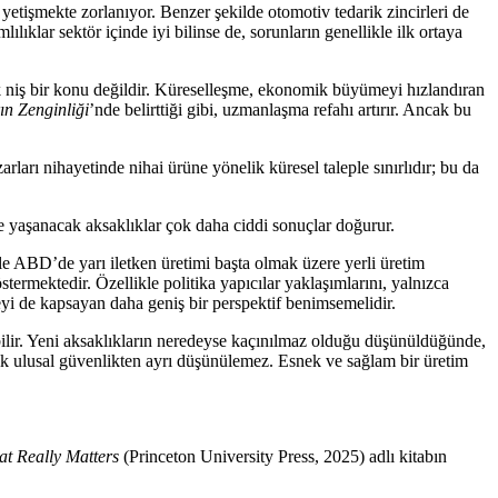
e yetişmekte zorlanıyor. Benzer şekilde otomotiv tedarik zincirleri de
ıklar sektör içinde iyi bilinse de, sorunların genellikle ilk ortaya
ak niş bir konu değildir. Küreselleşme, ekonomik büyümeyi hızlandıran
ın Zenginliği
’nde belirttiği gibi, uzmanlaşma refahı artırır. Ancak bu
.
arları nihayetinde nihai ürüne yönelik küresel taleple sınırlıdır; bu da
rde yaşanacak aksaklıklar çok daha ciddi sonuçlar doğurur.
llikle ABD’de yarı iletken üretimi başta olmak üzere yerli üretim
stermektedir. Özellikle politika yapıcılar yaklaşımlarını, yalnızca
eyi de kapsayan daha geniş bir perspektif benimsemelidir.
labilir. Yeni aksaklıkların neredeyse kaçınılmaz olduğu düşünüldüğünde,
rtık ulusal güvenlikten ayrı düşünülemez. Esnek ve sağlam bir üretim
t Really Matters
(Princeton University Press, 2025) adlı kitabın