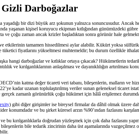
 Gizli Darboğazlar
şadığı bir dizi büyük arz şokunun yalnızca sonuncusudur. Ancak her sef
nda yaşanan kişisel koruyucu ekipman kıtlığından günümüzdeki gübre ve
akta ve çoğu zaman ancak krizler başladıktan sonra görünür hale gelmekt
etkilerinin tamamen hissedilmesi aylar alabilir. Kükürt yoksa sülfürik a
e tüketici fiyatlarını yükseltmesi muhtemeldir; bu durum özellikle ithala
ka hangi darboğazlar ve kıtlıklar ortaya çıkacak? Hükümetlerin tedarik 
ılılık ve kırılganlıklarının anlaşılması ve dayanıklılığın artırılması ko
CD’nin katma değer ticareti veri tabanı, bileşenlerin, malların ve hizmet
022’ye kadar uzanan toplulaştırılmış veriler sunan geleneksel ticaret ist
 gerçek zamanlı görünürlük çoğu hükümet için hâlâ erişilemez durumda
exity
) gibi diğer girişimler ise bireysel firmalar da dâhil olmak üzere daha
lider konumdadır ve bu şirket küresel arzın %90’ından fazlasını karşılam
e bu kırılganlıklarla doğrudan yüzleşmek için çok daha fazlasını yapma
 bileşenlerin bile tedarik zincirinin daha üst aşamalarında vazgeçilmez
ilir.