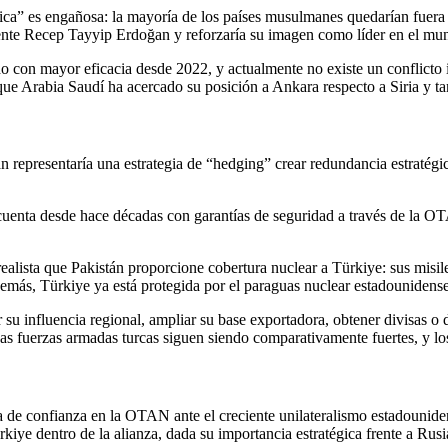
ca” es engañosa: la mayoría de los países musulmanes quedarían fuera y l
esidente Recep Tayyip Erdoğan y reforzaría su imagen como líder en el 
 con mayor eficacia desde 2022, y actualmente no existe un conflicto int
 que Arabia Saudí ha acercado su posición a Ankara respecto a Siria y 
 representaría una estrategia de “hedging” crear redundancia estratégica
uenta desde hace décadas con garantías de seguridad a través de la OT
ealista que Pakistán proporcione cobertura nuclear a Türkiye: sus misil
Además, Türkiye ya está protegida por el paraguas nuclear estadounidens
 su influencia regional, ampliar su base exportadora, obtener divisas o d
 fuerzas armadas turcas siguen siendo comparativamente fuertes, y los
ida de confianza en la OTAN ante el creciente unilateralismo estadouni
iye dentro de la alianza, dada su importancia estratégica frente a Rusi