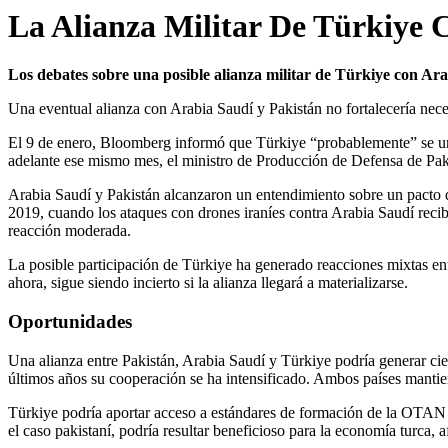
La Alianza Militar De Türkiye 
Los debates sobre una posible alianza militar de Türkiye con Ara
Una eventual alianza con Arabia Saudí y Pakistán no fortalecería nec
El 9 de enero, Bloomberg informó que Türkiye “probablemente” se uni
adelante ese mismo mes, el ministro de Producción de Defensa de Pakis
Arabia Saudí y Pakistán alcanzaron un entendimiento sobre un pacto d
2019, cuando los ataques con drones iraníes contra Arabia Saudí reci
reacción moderada.
La posible participación de Türkiye ha generado reacciones mixtas ent
ahora, sigue siendo incierto si la alianza llegará a materializarse.
Oportunidades
Una alianza entre Pakistán, Arabia Saudí y Türkiye podría generar cie
últimos años su cooperación se ha intensificado. Ambos países mantie
Türkiye podría aportar acceso a estándares de formación de la OTAN su
el caso pakistaní, podría resultar beneficioso para la economía turca, a