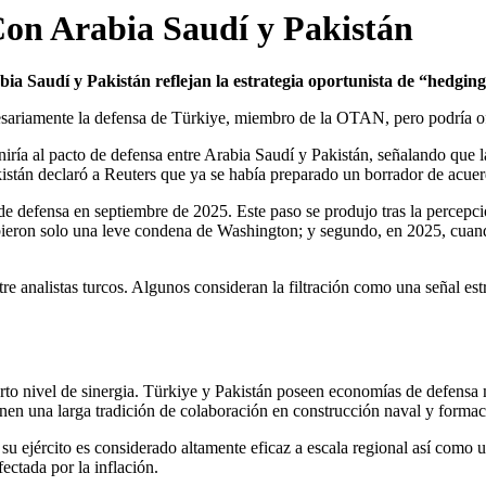
Con Arabia Saudí y Pakistán
bia Saudí y Pakistán reflejan la estrategia oportunista de “hedgi
esariamente la defensa de Türkiye, miembro de la OTAN, pero podría ofre
ría al pacto de defensa entre Arabia Saudí y Pakistán, señalando que 
tán declaró a Reuters que ya se había preparado un borrador de acuerdo
e defensa en septiembre de 2025. Este paso se produjo tras la percepció
bieron solo una leve condena de Washington; y segundo, en 2025, cuando
re analistas turcos. Algunos consideran la filtración como una señal es
rto nivel de sinergia. Türkiye y Pakistán poseen economías de defensa m
nen una larga tradición de colaboración en construcción naval y formac
 ejército es considerado altamente eficaz a escala regional así como u
fectada por la inflación.