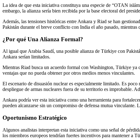
La idea de que esta iniciativa constituya una especie de “OTAN islámi
embargo, la alianza sería bien recibida por la base electoral del pr
Además, las tensiones históricas entre Ankara y Riad se han gestionado
Pakistán durante el breve conflicto con India el año pasado, mientras
¿Por qué Una Alianza Formal?
Al igual que Arabia Saudí, una posible alianza de Türkiye con Pakistán
Ankara serían limitados.
Mientras Riad busca un acuerdo formal con Washington, Türkiye ya c
ventajas que no pueda obtener por otros medios menos vinculantes.
El escenario de disuasión nuclear es especialmente limitado. Es poco r
despliegue de armas nucleares fuera de su territorio es improbable. 
Ankara podría ver esta iniciativa como una herramienta para fortalecer
pueden alcanzarse sin un compromiso de defensa mutua vinculante. Las
Oportunismo Estratégico
Algunos analistas interpretan esta iniciativa como una señal de pérd
los miembros europeos tendrían fuertes incentivos para mantener a Türk